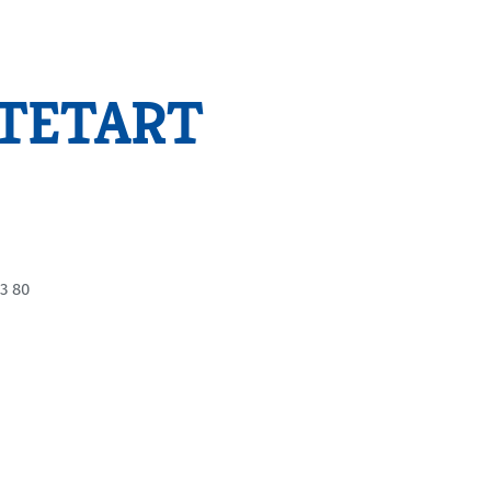
-TETART
3 80