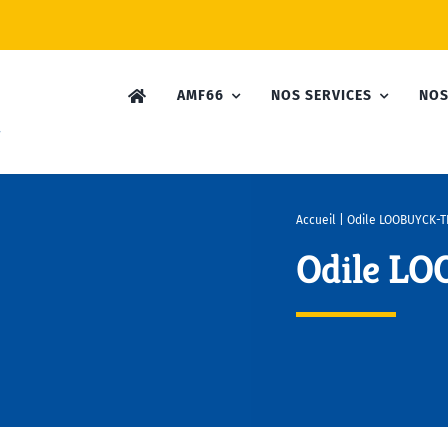
AMF66
NOS SERVICES
NOS
Accueil
|
Odile LOOBUYCK-T
Odile L