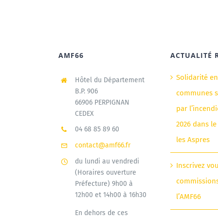
AMF66
ACTUALITÉ 
Solidarité e
Hôtel du Département
B.P. 906
communes si
66906 PERPIGNAN
par l’incendi
CEDEX
2026 dans le
04 68 85 89 60
les Aspres
contact@amf66.fr
du lundi au vendredi
Inscrivez vo
(Horaires ouverture
commission
Préfecture) 9h00 à
12h00 et 14h00 à 16h30
l’AMF66
En dehors de ces