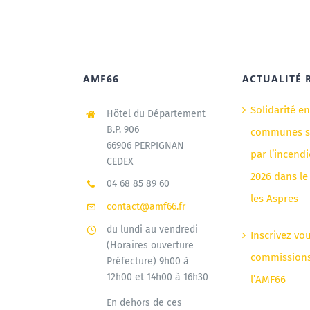
AMF66
ACTUALITÉ 
Solidarité e
Hôtel du Département
B.P. 906
communes si
66906 PERPIGNAN
par l’incendi
CEDEX
2026 dans le
04 68 85 89 60
les Aspres
contact@amf66.fr
du lundi au vendredi
Inscrivez vo
(Horaires ouverture
commission
Préfecture) 9h00 à
12h00 et 14h00 à 16h30
l’AMF66
En dehors de ces