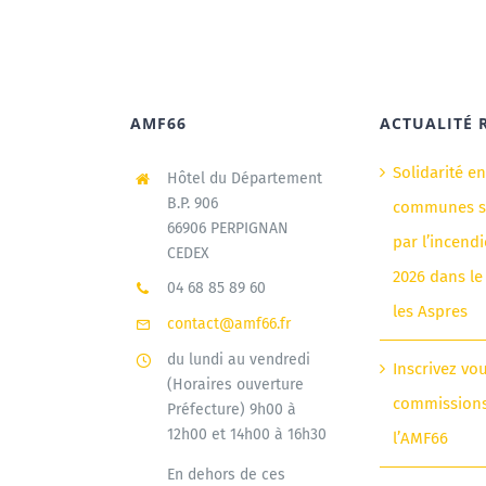
AMF66
ACTUALITÉ 
Solidarité e
Hôtel du Département
B.P. 906
communes si
66906 PERPIGNAN
par l’incendi
CEDEX
2026 dans le
04 68 85 89 60
les Aspres
contact@amf66.fr
du lundi au vendredi
Inscrivez vo
(Horaires ouverture
commission
Préfecture) 9h00 à
12h00 et 14h00 à 16h30
l’AMF66
En dehors de ces