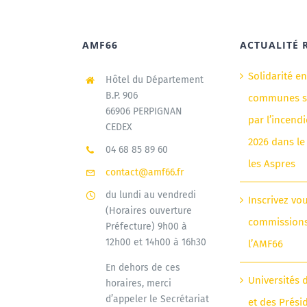
AMF66
ACTUALITÉ 
Solidarité e
Hôtel du Département
B.P. 906
communes si
66906 PERPIGNAN
par l’incendi
CEDEX
2026 dans le
04 68 85 89 60
les Aspres
contact@amf66.fr
du lundi au vendredi
Inscrivez vo
(Horaires ouverture
commission
Préfecture) 9h00 à
12h00 et 14h00 à 16h30
l’AMF66
En dehors de ces
Universités 
horaires, merci
d’appeler le Secrétariat
et des Prési