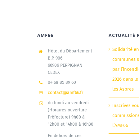
AMF66
ACTUALITÉ 
Solidarité e
Hôtel du Département
B.P. 906
communes si
66906 PERPIGNAN
par l’incendi
CEDEX
2026 dans le
04 68 85 89 60
les Aspres
contact@amf66.fr
du lundi au vendredi
Inscrivez vo
(Horaires ouverture
commission
Préfecture) 9h00 à
12h00 et 14h00 à 16h30
l’AMF66
En dehors de ces