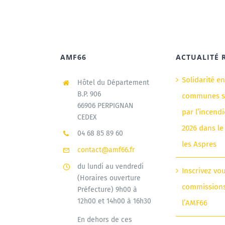
AMF66
ACTUALITÉ 
Solidarité e
Hôtel du Département
B.P. 906
communes si
66906 PERPIGNAN
par l’incendi
CEDEX
2026 dans le
04 68 85 89 60
les Aspres
contact@amf66.fr
du lundi au vendredi
Inscrivez vo
(Horaires ouverture
commission
Préfecture) 9h00 à
12h00 et 14h00 à 16h30
l’AMF66
En dehors de ces