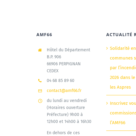
AMF66
ACTUALITÉ 
Solidarité e
Hôtel du Département
B.P. 906
communes si
66906 PERPIGNAN
par l’incendi
CEDEX
2026 dans le
04 68 85 89 60
les Aspres
contact@amf66.fr
du lundi au vendredi
Inscrivez vo
(Horaires ouverture
commission
Préfecture) 9h00 à
12h00 et 14h00 à 16h30
l’AMF66
En dehors de ces