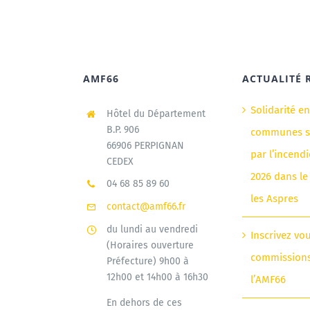
AMF66
ACTUALITÉ 
Solidarité e
Hôtel du Département
B.P. 906
communes si
66906 PERPIGNAN
par l’incendi
CEDEX
2026 dans le
04 68 85 89 60
les Aspres
contact@amf66.fr
du lundi au vendredi
Inscrivez vo
(Horaires ouverture
commission
Préfecture) 9h00 à
12h00 et 14h00 à 16h30
l’AMF66
En dehors de ces