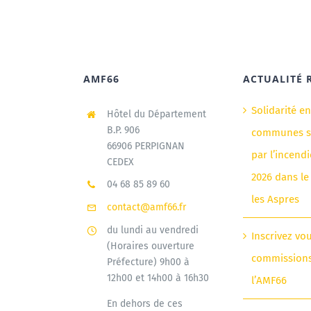
AMF66
ACTUALITÉ 
Solidarité e
Hôtel du Département
B.P. 906
communes si
66906 PERPIGNAN
par l’incendi
CEDEX
2026 dans le
04 68 85 89 60
les Aspres
contact@amf66.fr
du lundi au vendredi
Inscrivez vo
(Horaires ouverture
commission
Préfecture) 9h00 à
12h00 et 14h00 à 16h30
l’AMF66
En dehors de ces