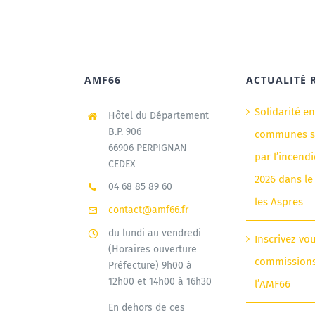
AMF66
ACTUALITÉ 
Solidarité e
Hôtel du Département
B.P. 906
communes si
66906 PERPIGNAN
par l’incendi
CEDEX
2026 dans le
04 68 85 89 60
les Aspres
contact@amf66.fr
du lundi au vendredi
Inscrivez vo
(Horaires ouverture
commission
Préfecture) 9h00 à
12h00 et 14h00 à 16h30
l’AMF66
En dehors de ces