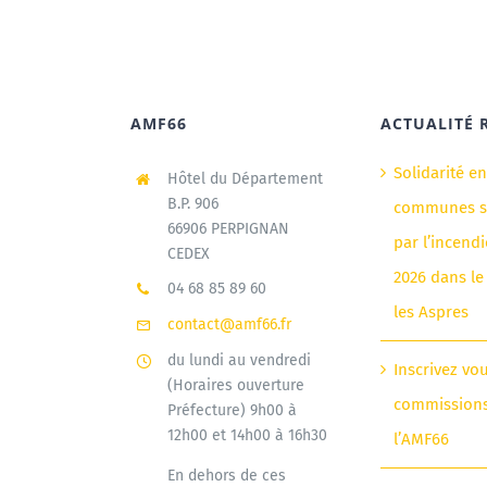
AMF66
ACTUALITÉ 
Solidarité e
Hôtel du Département
B.P. 906
communes si
66906 PERPIGNAN
par l’incendi
CEDEX
2026 dans le
04 68 85 89 60
les Aspres
contact@amf66.fr
du lundi au vendredi
Inscrivez vo
(Horaires ouverture
commission
Préfecture) 9h00 à
12h00 et 14h00 à 16h30
l’AMF66
En dehors de ces