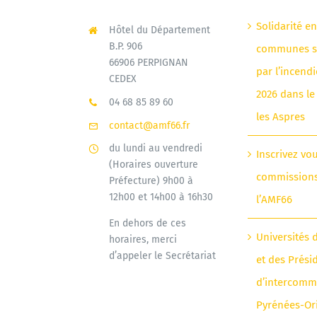
Solidarité e
Hôtel du Département
B.P. 906
communes si
66906 PERPIGNAN
par l’incendi
CEDEX
2026 dans le
04 68 85 89 60
les Aspres
contact@amf66.fr
du lundi au vendredi
Inscrivez vo
(Horaires ouverture
commission
Préfecture) 9h00 à
12h00 et 14h00 à 16h30
l’AMF66
En dehors de ces
Universités 
horaires, merci
d’appeler le Secrétariat
et des Prési
d’intercomm
Pyrénées-Or