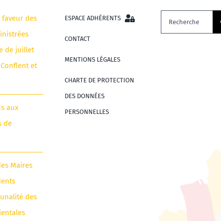
Rechercher:
n faveur des
ESPACE ADHÉRENTS
nistrées
CONTACT
e de juillet
MENTIONS LÉGALES
 Conflent et
CHARTE DE PROTECTION
DES DONNÉES
us aux
PERSONNELLES
s de
des Maires
dents
unalité des
ientales