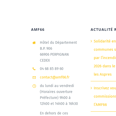
AMF66
ACTUALITÉ 
Solidarité e
Hôtel du Département
B.P. 906
communes si
66906 PERPIGNAN
par l’incendi
CEDEX
2026 dans le
04 68 85 89 60
les Aspres
contact@amf66.fr
du lundi au vendredi
Inscrivez vo
(Horaires ouverture
commission
Préfecture) 9h00 à
12h00 et 14h00 à 16h30
l’AMF66
En dehors de ces