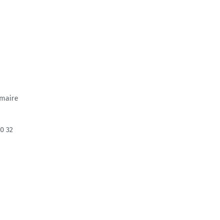
 maire
0 32