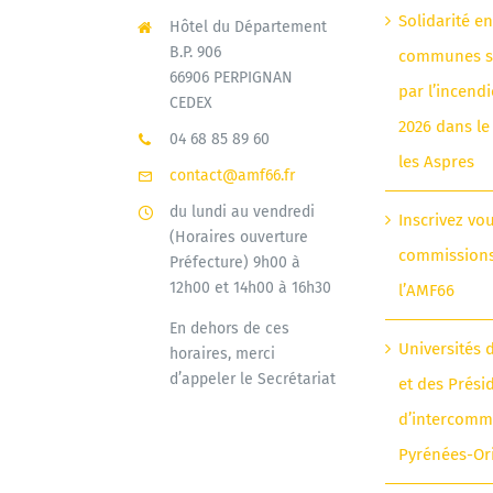
Solidarité e
Hôtel du Département
B.P. 906
communes si
66906 PERPIGNAN
par l’incendi
CEDEX
2026 dans le
04 68 85 89 60
les Aspres
contact@amf66.fr
du lundi au vendredi
Inscrivez vo
(Horaires ouverture
commission
Préfecture) 9h00 à
12h00 et 14h00 à 16h30
l’AMF66
En dehors de ces
Universités 
horaires, merci
d’appeler le Secrétariat
et des Prési
d’intercomm
Pyrénées-Or