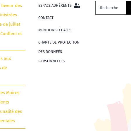
Rechercher:
n faveur des
ESPACE ADHÉRENTS
nistrées
CONTACT
e de juillet
MENTIONS LÉGALES
 Conflent et
CHARTE DE PROTECTION
DES DONNÉES
us aux
PERSONNELLES
s de
des Maires
dents
unalité des
ientales