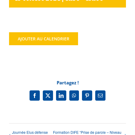
Agenda
Municipales 2026
AJOUTER AU CALENDRIER
Partagez !
Facebook
X
LinkedIn
WhatsApp
Pinterest
Email
Journée Elus défense
Formation DIFE “Prise de parole – Niveau