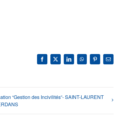
Facebook
X
LinkedIn
WhatsApp
Pinterest
Email
ation “Gestion des Incivilités”- SAINT-LAURENT
ERDANS