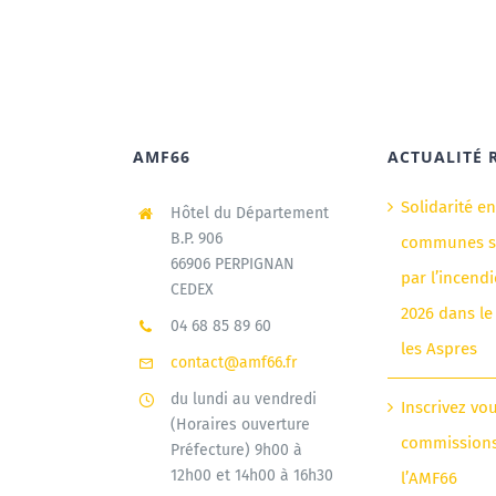
AMF66
ACTUALITÉ 
Solidarité e
Hôtel du Département
B.P. 906
communes si
66906 PERPIGNAN
par l’incendi
CEDEX
2026 dans le
04 68 85 89 60
les Aspres
contact@amf66.fr
du lundi au vendredi
Inscrivez vo
(Horaires ouverture
commission
Préfecture) 9h00 à
12h00 et 14h00 à 16h30
l’AMF66