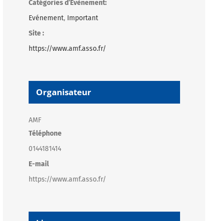
Catégories d’Évènement:
Evénement
,
Important
Site :
https://www.amf.asso.fr/
Organisateur
AMF
Téléphone
0144181414
E-mail
https://www.amf.asso.fr/