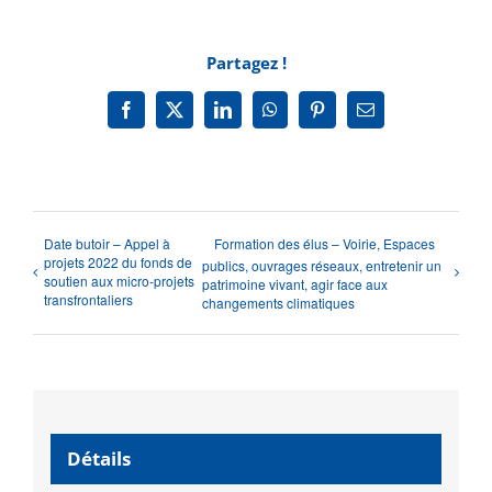
Partagez !
Facebook
X
LinkedIn
WhatsApp
Pinterest
Email
Date butoir – Appel à
Formation des élus – Voirie, Espaces
projets 2022 du fonds de
publics, ouvrages réseaux, entretenir un
soutien aux micro-projets
patrimoine vivant, agir face aux
transfrontaliers
changements climatiques
Détails