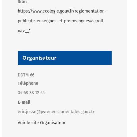
Site :
https://www.ecologie.gouv.fr/reglementation-
publicite-enseignes-et-preenseignes#scroll-
nav__1
Organisateur
DDTM 66
Téléphone
04 68 38 12 55
E-mail
eric.josse@pyrenees-orientales.gouv.fr
Voir le site Organisateur