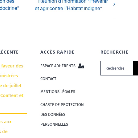
ion des
Réunion d’information “Prévenir
doctrine”
et agir contre l’Habitat indigne”
RÉCENTE
ACCÈS RAPIDE
RECHERCHE
Rechercher:
n faveur des
ESPACE ADHÉRENTS
nistrées
CONTACT
e de juillet
MENTIONS LÉGALES
 Conflent et
CHARTE DE PROTECTION
DES DONNÉES
us aux
PERSONNELLES
s de