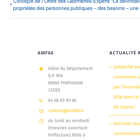
Colloque de l’Ordre des Géomètres-Experts “La délimitat
propriétés des personnes publiques – des besoins – une 
AMF66
ACTUALITÉ 
Solidarité e
Hôtel du Département
B.P. 906
communes si
66906 PERPIGNAN
par l’incendi
CEDEX
2026 dans le
04 68 85 89 60
les Aspres
contact@amf66.fr
du lundi au vendredi
Inscrivez vo
(Horaires ouverture
commission
Préfecture) 9h00 à