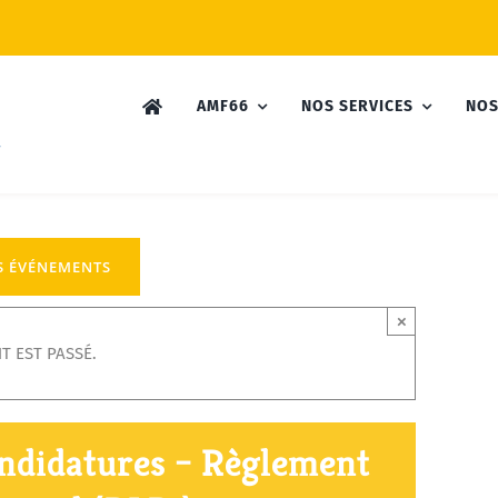
AMF66
NOS SERVICES
NOS
S ÉVÉNEMENTS
×
T EST PASSÉ.
andidatures – Règlement