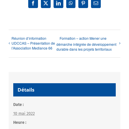
Facebook
X
LinkedIn
WhatsApp
Pinterest
Email
Réunion d’information
Formation – action Mener une
UDCCAS – Présentation de
démarche intégrée de développement
l’Association Mediance 66
durable dans les projets territoriaux
Détails
Date :
10 mai 2022
Heure :