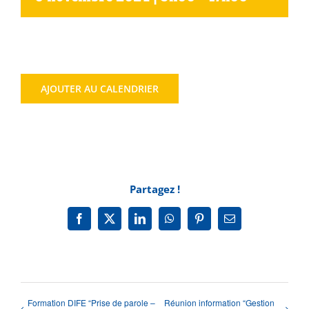
Agenda
Municipales 2026
AJOUTER AU CALENDRIER
Partagez !
Facebook
X
LinkedIn
WhatsApp
Pinterest
Email
Formation DIFE “Prise de parole –
Réunion information “Gestion