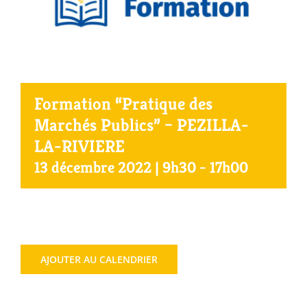
Agenda
Municipales 2026
Formation “Pratique des
Marchés Publics” – PEZILLA-
LA-RIVIERE
13 décembre 2022 | 9h30
-
17h00
AJOUTER AU CALENDRIER