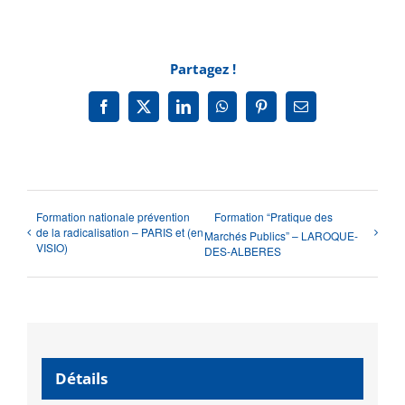
Partagez !
Facebook
X
LinkedIn
WhatsApp
Pinterest
Email
Formation nationale prévention
Formation “Pratique des
de la radicalisation – PARIS et (en
Marchés Publics” – LAROQUE-
VISIO)
DES-ALBERES
Détails