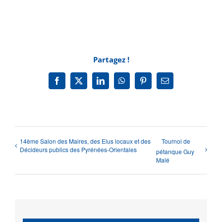
Partagez !
Facebook
X
LinkedIn
WhatsApp
Pinterest
Email
14ème Salon des Maires, des Elus locaux et des
Tournoi de
Décideurs publics des Pyrénées-Orientales
pétanque Guy
Malé