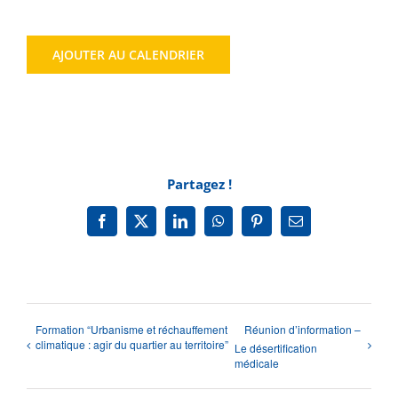
AJOUTER AU CALENDRIER
Partagez !
Facebook
X
LinkedIn
WhatsApp
Pinterest
Email
Formation “Urbanisme et réchauffement
Réunion d’information –
climatique : agir du quartier au territoire”
Le désertification
médicale