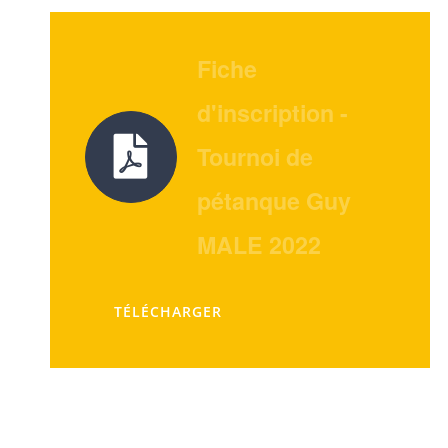
Fiche
d'inscription -
Tournoi de
pétanque Guy
MALE 2022
TÉLÉCHARGER