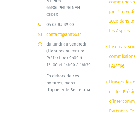
B.P. 906
communes si
66906 PERPIGNAN
par l’incendi
CEDEX
2026 dans le
04 68 85 89 60
les Aspres
contact@amf66.fr
du lundi au vendredi
Inscrivez vo
(Horaires ouverture
commission
Préfecture) 9h00 à
12h00 et 14h00 à 16h30
l’AMF66
En dehors de ces
Universités 
horaires, merci
d’appeler le Secrétariat
et des Prési
d’intercomm
Pyrénées-Or