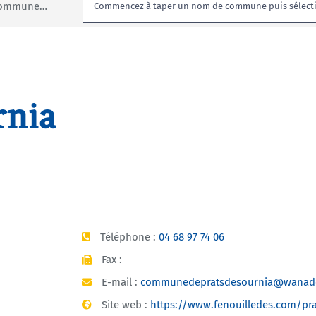
Rechercher:
 commune…
rnia
Téléphone :
04 68 97 74 06
Fax :
E-mail :
communedepratsdesournia@wanado
Site web :
https://www.fenouilledes.com/pr