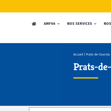
AMF66
NOS SERVICES
NOS
Accueil
|
Prats-de-Sournia
Prats-de