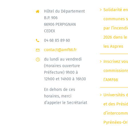
Solidarité e
Hôtel du Département
B.P. 906
communes si
66906 PERPIGNAN
par l’incendi
CEDEX
2026 dans le
04 68 85 89 60
les Aspres
contact@amf66.fr
du lundi au vendredi
Inscrivez vo
(Horaires ouverture
commission
Préfecture) 9h00 à
12h00 et 14h00 à 16h30
l’AMF66
En dehors de ces
Universités 
horaires, merci
d’appeler le Secrétariat
et des Prési
d’intercomm
Pyrénées-Or