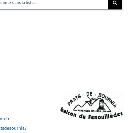
o.fr
atsdesournia/