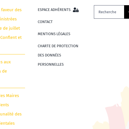
Rechercher:
n faveur des
ESPACE ADHÉRENTS
nistrées
CONTACT
e de juillet
MENTIONS LÉGALES
 Conflent et
CHARTE DE PROTECTION
DES DONNÉES
us aux
PERSONNELLES
s de
des Maires
dents
unalité des
ientales