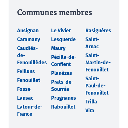
Communes membres
Ansignan
Le Vivier
Rasiguères
Caramany
Lesquerde
Saint-
Arnac
Caudiès-
Maury
de-
Saint-
Pézilla-de-
Fenouillèdes
Martin-de-
Conflent
Fenouillet
Feilluns
Planèzes
Saint-
Fenouillet
Prats-de-
Paul-de-
Fosse
Sournia
Fenouillet
Lansac
Prugnanes
Trilla
Latour-de-
Rabouillet
Vira
France