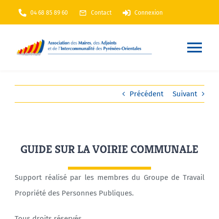
Passer
04 68 85 89 60
Contact
Connexion
au
contenu
Nav
à
Accueil
Précédent
Suivant
bas
AMF66
GUIDE SUR LA VOIRIE COMMUNALE
Nos services
Support réalisé par les membres du Groupe de Travail
Nos actions
Propriété des Personnes Publiques.
Annuaire
En Maintenance
Tous droits réservés