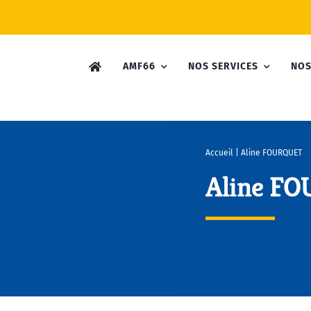
AMF66
NOS SERVICES
NOS
Accueil
|
Aline FOURQUET
Aline F