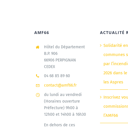
AMF66
ACTUALITÉ 
Solidarité e
Hôtel du Département
B.P. 906
communes si
66906 PERPIGNAN
par l’incendi
CEDEX
2026 dans le
04 68 85 89 60
les Aspres
contact@amf66.fr
du lundi au vendredi
Inscrivez vo
(Horaires ouverture
commission
Préfecture) 9h00 à
12h00 et 14h00 à 16h30
l’AMF66
En dehors de ces