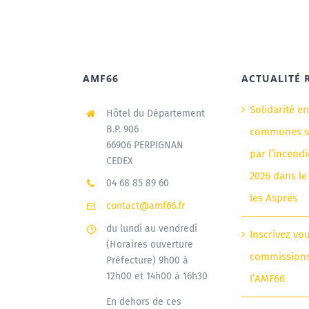
AMF66
ACTUALITÉ 
Solidarité e
Hôtel du Département
B.P. 906
communes si
66906 PERPIGNAN
par l’incendi
CEDEX
2026 dans le
04 68 85 89 60
les Aspres
contact@amf66.fr
du lundi au vendredi
Inscrivez vo
(Horaires ouverture
commission
Préfecture) 9h00 à
12h00 et 14h00 à 16h30
l’AMF66
En dehors de ces