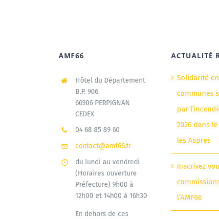
AMF66
ACTUALITÉ 
Solidarité e
Hôtel du Département
B.P. 906
communes si
66906 PERPIGNAN
par l’incendi
CEDEX
2026 dans le
04 68 85 89 60
les Aspres
contact@amf66.fr
du lundi au vendredi
Inscrivez vo
(Horaires ouverture
commission
Préfecture) 9h00 à
12h00 et 14h00 à 16h30
l’AMF66
En dehors de ces