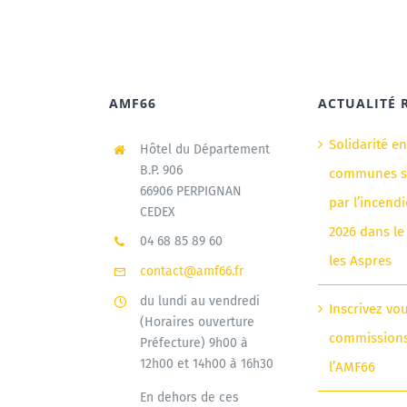
AMF66
ACTUALITÉ 
Solidarité e
Hôtel du Département
B.P. 906
communes si
66906 PERPIGNAN
par l’incendi
CEDEX
2026 dans le
04 68 85 89 60
les Aspres
contact@amf66.fr
du lundi au vendredi
Inscrivez vo
(Horaires ouverture
commission
Préfecture) 9h00 à
12h00 et 14h00 à 16h30
l’AMF66
En dehors de ces