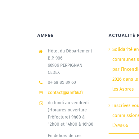
AMF66
ACTUALITÉ 
Solidarité e
Hôtel du Département
B.P. 906
communes si
66906 PERPIGNAN
par l’incendi
CEDEX
2026 dans le
04 68 85 89 60
les Aspres
contact@amf66.fr
du lundi au vendredi
Inscrivez vo
(Horaires ouverture
commission
Préfecture) 9h00 à
12h00 et 14h00 à 16h30
l’AMF66
En dehors de ces