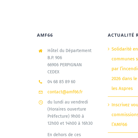
AMF66
ACTUALITÉ 
Solidarité e
Hôtel du Département
B.P. 906
communes si
66906 PERPIGNAN
par l’incendi
CEDEX
2026 dans le
04 68 85 89 60
les Aspres
contact@amf66.fr
du lundi au vendredi
Inscrivez vo
(Horaires ouverture
commission
Préfecture) 9h00 à
12h00 et 14h00 à 16h30
l’AMF66
En dehors de ces