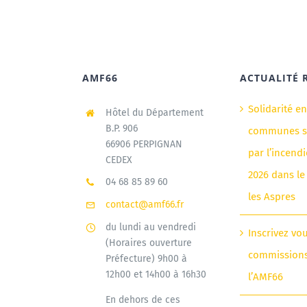
AMF66
ACTUALITÉ 
Solidarité e
Hôtel du Département
B.P. 906
communes si
66906 PERPIGNAN
par l’incendi
CEDEX
2026 dans le
04 68 85 89 60
les Aspres
contact@amf66.fr
du lundi au vendredi
Inscrivez vo
(Horaires ouverture
commission
Préfecture) 9h00 à
12h00 et 14h00 à 16h30
l’AMF66
En dehors de ces