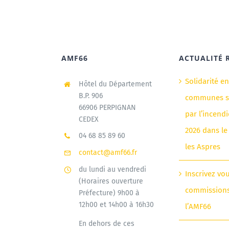
AMF66
ACTUALITÉ 
Solidarité e
Hôtel du Département
B.P. 906
communes si
66906 PERPIGNAN
par l’incendi
CEDEX
2026 dans le
04 68 85 89 60
les Aspres
contact@amf66.fr
du lundi au vendredi
Inscrivez vo
(Horaires ouverture
commission
Préfecture) 9h00 à
12h00 et 14h00 à 16h30
l’AMF66
En dehors de ces