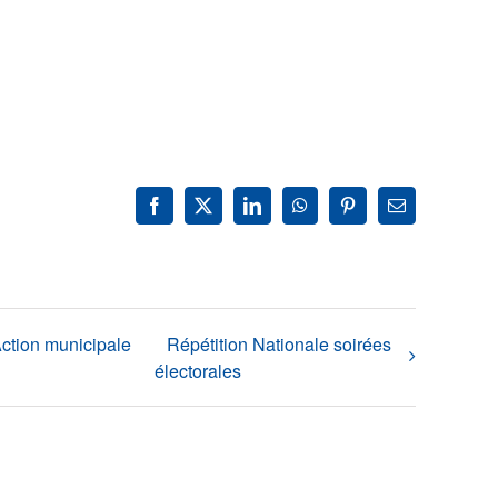
Facebook
X
LinkedIn
WhatsApp
Pinterest
Email
Action municipale
Répétition Nationale soirées
électorales