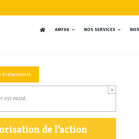
AMF66
NOS SERVICES
NOS
S ÉVÉNEMENTS
×
T EST PASSÉ.
risation de l’action