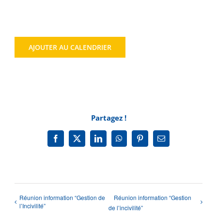
Agenda
AJOUTER AU CALENDRIER
Municipales 2026
Partagez !
Facebook
X
LinkedIn
WhatsApp
Pinterest
Email
Réunion information “Gestion de
Réunion information “Gestion
l’Incivilité”
de l’incivilité”