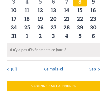
évènements
évènements
évènements
évènements
évènements
évènement
évène
0
0
0
0
0
0
0
3
4
5
6
7
8
9
vues
évènements
évènements
évènements
évènements
évènements
évènements
évène
0
0
0
0
0
0
0
10
11
12
13
14
15
16
Agenda
Évèneme
évènements
évènements
évènements
évènements
évènements
évènements
évène
0
0
0
0
0
0
0
17
18
19
20
21
22
23
évènements
évènements
évènements
évènements
évènements
évènements
évène
0
0
0
0
0
0
0
24
25
26
27
28
29
30
Municipales 2026
évènements
évènements
évènements
évènements
évènements
évènements
évènem
0
0
0
0
0
0
0
31
1
2
3
4
5
6
évènements
évènements
évènements
évènements
évènements
évènements
évène
Il n’y a pas d’évènements ce jour là.
Notice
Juil
Ce mois-ci
Sep
S’ABONNER AU CALENDRIER