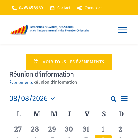
Passer
04 68 85 89 60
Contact
Connexion
au
contenu
Nav
à
Accueil
VOIR TOUS LES ÉVÉNEMENTS
bas
Réunion d'information
AMF66
Réunion d'information
Évènements
Nos services
Évènements
Navi
08/08/2026
Recherch
Recherc
Mois
de
Sélectionnez
Calendrier
L
LUNDI
M
MARDI
M
MERCREDI
J
JEUDI
V
VENDREDI
S
SAMEDI
D
DIM
et
une
Nos actions
vues
date.
de
navigati
Évè
0
0
0
0
0
0
0
27
28
29
30
31
1
2
Évènements
de
Annuaire
En Maintenance