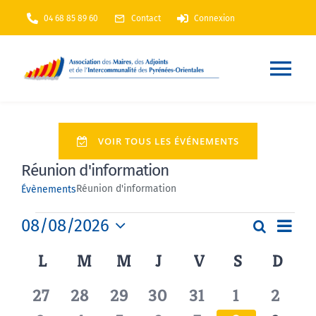
Passer
04 68 85 89 60
Contact
Connexion
au
contenu
Nav
à
Accueil
VOIR TOUS LES ÉVÉNEMENTS
bas
Réunion d'information
AMF66
Réunion d'information
Évènements
Nos services
Évènements
Navi
08/08/2026
Recherch
Recherc
Mois
de
Sélectionnez
Calendrier
L
LUNDI
M
MARDI
M
MERCREDI
J
JEUDI
V
VENDREDI
S
SAMEDI
D
DIM
et
une
Nos actions
vues
date.
de
navigati
Évè
0
0
0
0
0
0
0
27
28
29
30
31
1
2
Évènements
de
Annuaire
En Maintenance