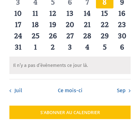
évènements
évènements
évènements
évènements
évènements
évènement
évène
0
0
0
0
0
0
0
3
4
5
6
7
8
9
vues
évènements
évènements
évènements
évènements
évènements
évènements
évène
0
0
0
0
0
0
0
10
11
12
13
14
15
16
Agenda
Évèneme
évènements
évènements
évènements
évènements
évènements
évènements
évène
0
0
0
0
0
0
0
17
18
19
20
21
22
23
évènements
évènements
évènements
évènements
évènements
évènements
évène
0
0
0
0
0
0
0
24
25
26
27
28
29
30
Municipales 2026
évènements
évènements
évènements
évènements
évènements
évènements
évènem
0
0
0
0
0
0
0
31
1
2
3
4
5
6
évènements
évènements
évènements
évènements
évènements
évènements
évène
Il n’y a pas d’évènements ce jour là.
Notice
Juil
Ce mois-ci
Sep
S’ABONNER AU CALENDRIER