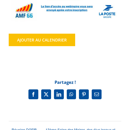
AJOUTER AU CALENDRIER
Partagez !
Facebook
X
LinkedIn
WhatsApp
Pinterest
Email
Réunion DGFIP
13ème Salon des Maires, des élus locaux et