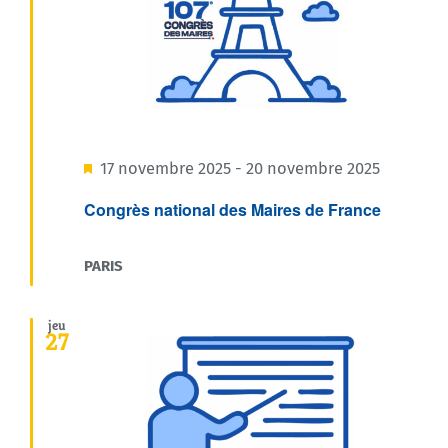
Agenda
Municipales 2026
Mis
17 novembre 2025
-
20 novembre 2025
en
Congrès national des Maires de France
avant
PARIS
jeu
27