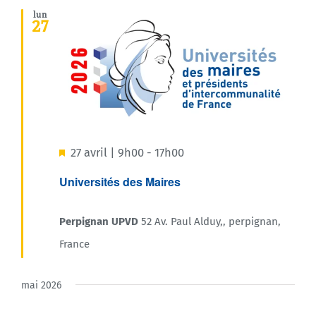
lun
27
Mis
27 avril | 9h00
-
17h00
en
Universités des Maires
avant
Perpignan UPVD
52 Av. Paul Alduy,, perpignan,
France
mai 2026