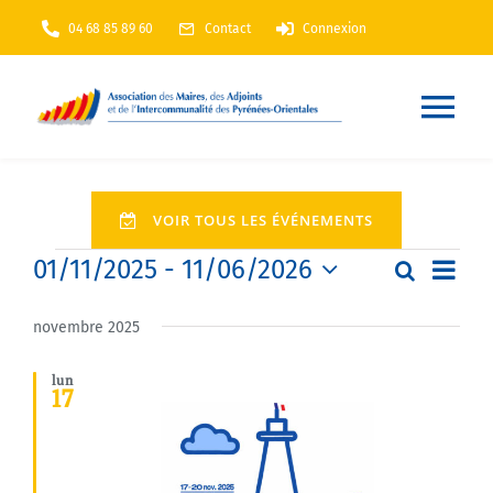
Passer
04 68 85 89 60
Contact
Connexion
au
contenu
Nav
à
Accueil
VOIR TOUS LES ÉVÉNEMENTS
bas
Évènements
Navi
01/11/2025
 - 
11/06/2026
AMF66
Recherch
Recherc
Liste
de
Sélectionnez
et
une
novembre 2025
vues
Nos services
date.
navigati
Évè
lun
17
de
Nos actions
vues
Évèneme
Annuaire
En Maintenance