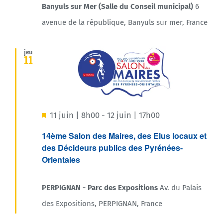
Banyuls sur Mer (Salle du Conseil municipal)
6
avenue de la république, Banyuls sur mer, France
jeu
11
Mis
11 juin | 8h00
-
12 juin | 17h00
en
14ème Salon des Maires, des Elus locaux et
des Décideurs publics des Pyrénées-
avant
Orientales
PERPIGNAN - Parc des Expositions
Av. du Palais
des Expositions, PERPIGNAN, France