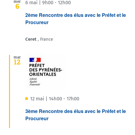
mer
6 mai | 9h00
-
12h00
6
2ème Rencontre des élus avec le Préfet et le
Procureur
Ceret
, France
mar
12
Mis
12 mai | 14h00
-
17h00
en
3ème Rencontre des élus avec le Préfet et le
Procureur
avant