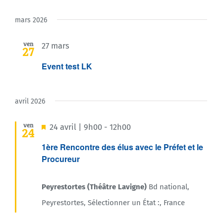
mars 2026
ven
27 mars
27
Event test LK
avril 2026
ven
Mis
24 avril | 9h00
-
12h00
24
en
1ère Rencontre des élus avec le Préfet et le
Procureur
avant
Peyrestortes (Théâtre Lavigne)
Bd national,
Peyrestortes, Sélectionner un État :, France