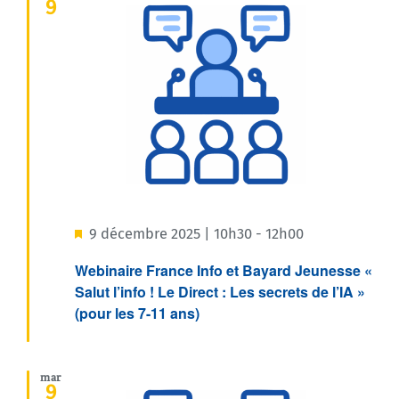
9
Mis
9 décembre 2025 | 10h30
-
12h00
en
Webinaire France Info et Bayard Jeunesse «
Salut l’info ! Le Direct : Les secrets de l’IA »
avant
(pour les 7-11 ans)
mar
9