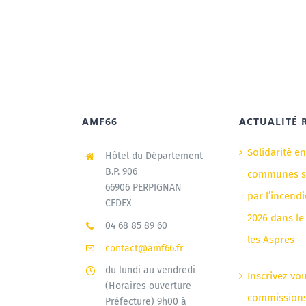
AMF66
ACTUALITÉ 
Solidarité e
Hôtel du Département
B.P. 906
communes si
66906 PERPIGNAN
par l’incendi
CEDEX
2026 dans le
04 68 85 89 60
les Aspres
contact@amf66.fr
du lundi au vendredi
Inscrivez vo
(Horaires ouverture
commission
Préfecture) 9h00 à