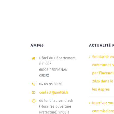
AMF66
ACTUALITÉ 
Solidarité e
Hôtel du Département
B.P. 906
communes si
66906 PERPIGNAN
par l’incendi
CEDEX
2026 dans le
04 68 85 89 60
les Aspres
contact@amf66.fr
du lundi au vendredi
Inscrivez vo
(Horaires ouverture
commission
Préfecture) 9h00 à