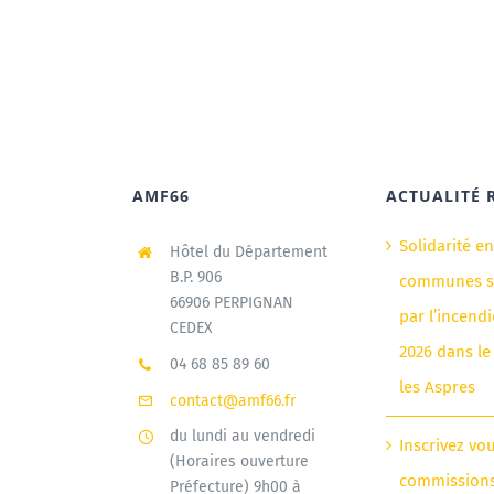
AMF66
ACTUALITÉ 
Solidarité e
Hôtel du Département
B.P. 906
communes si
66906 PERPIGNAN
par l’incendi
CEDEX
2026 dans le
04 68 85 89 60
les Aspres
contact@amf66.fr
du lundi au vendredi
Inscrivez vo
(Horaires ouverture
commission
Préfecture) 9h00 à