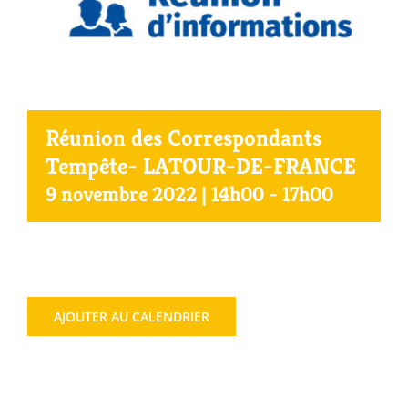
Agenda
Municipales 2026
Réunion des Correspondants
Tempête- LATOUR-DE-FRANCE
9 novembre 2022 | 14h00
-
17h00
AJOUTER AU CALENDRIER