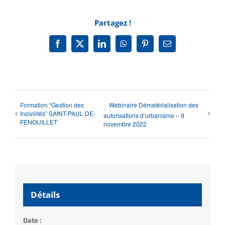
Partagez !
Facebook
X
LinkedIn
WhatsApp
Pinterest
Email
Formation “Gestion des
Webinaire Dématérialisation des
Incivilités” SAINT-PAUL-DE-
autorisations d’urbanisme – 9
FENOUILLET
novembre 2022
Détails
Date :