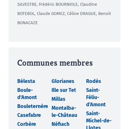
SILVESTRE, Frédéric BOURNIOLE, Claudine
BOTEBOL, Claude GOMEZ, Céline DRAGUE, Benoit
BONACAZE
Communes membres
Bélesta
Glorianes
Rodès
Boule-
Ille sur Tet
Saint-
d'Amont
Féliu-
Millas
d'Amont
Bouleternère
Montalba-
Saint-
Casefabre
le-Château
Michel-de-
Corbère
Néfiach
Llotes